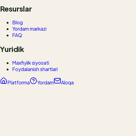
Resurslar
Blog
Yordam markazi
FAQ
Yuridik
Maxfiylik siyosati
Foydalanish shartlari
Platforma
Yordam
Aloqa