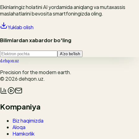
Ekinlaringiz holatini AI yordamida aniqlang va mutaxassis
maslahatlarini bevosita smartfoningizda oling.
Yuklab olish
Bilimlardan xabardor bo'ling
A'zo bo'lish
dehqon.uz
Precision for the modern earth.
© 2026
dehqon.uz
.
Kompaniya
Biz haqimizda
Aloqa
Hamkorlik