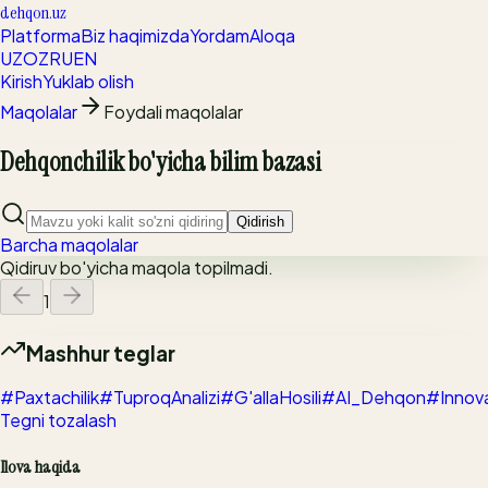
dehqon.uz
Platforma
Biz haqimizda
Yordam
Aloqa
UZ
OZ
RU
EN
Kirish
Yuklab olish
Maqolalar
Foydali maqolalar
Dehqonchilik bo'yicha bilim bazasi
Qidirish
Barcha maqolalar
Qidiruv bo'yicha maqola topilmadi.
1
Mashhur teglar
#Paxtachilik
#TuproqAnalizi
#G'allaHosili
#AI_Dehqon
#Innov
Tegni tozalash
Ilova haqida