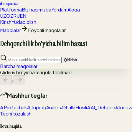
dehqon.uz
Platforma
Biz haqimizda
Yordam
Aloqa
UZ
OZ
RU
EN
Kirish
Yuklab olish
Maqolalar
Foydali maqolalar
Dehqonchilik bo'yicha bilim bazasi
Qidirish
Barcha maqolalar
Qidiruv bo'yicha maqola topilmadi.
1
Mashhur teglar
#Paxtachilik
#TuproqAnalizi
#G'allaHosili
#AI_Dehqon
#Innov
Tegni tozalash
Ilova haqida