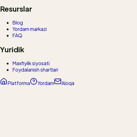
Resurslar
Blog
Yordam markazi
FAQ
Yuridik
Maxfiylik siyosati
Foydalanish shartlari
Platforma
Yordam
Aloqa