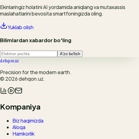
Ekinlaringiz holatini AI yordamida aniqlang va mutaxassis
maslahatlarini bevosita smartfoningizda oling.
Yuklab olish
Bilimlardan xabardor bo'ling
A'zo bo'lish
dehqon.uz
Precision for the modern earth.
© 2026
dehqon.uz
.
Kompaniya
Biz haqimizda
Aloqa
Hamkorlik