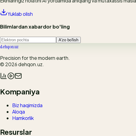
Ekinlaringiz holatini AI yordamida aniqlang va mutaxassis masl
Yuklab olish
Bilimlardan xabardor bo'ling
A'zo bo'lish
dehqon.uz
Precision for the modern earth.
© 2026
dehqon.uz
.
Kompaniya
Biz haqimizda
Aloqa
Hamkorlik
Resurslar