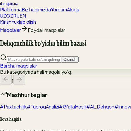
dehqon.uz
Platforma
Biz haqimizda
Yordam
Aloqa
UZ
OZ
RU
EN
Kirish
Yuklab olish
Maqolalar
Foydali maqolalar
Dehqonchilik bo'yicha bilim bazasi
Qidirish
Barcha maqolalar
Bu kategoriyada hali maqola yo'q.
1
Mashhur teglar
#Paxtachilik
#TuproqAnalizi
#G'allaHosili
#AI_Dehqon
#Innov
Ilova haqida