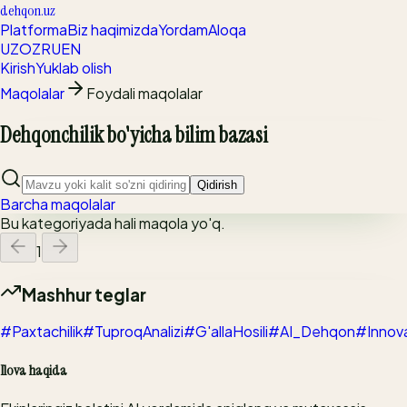
dehqon.uz
Platforma
Biz haqimizda
Yordam
Aloqa
UZ
OZ
RU
EN
Kirish
Yuklab olish
Maqolalar
Foydali maqolalar
Dehqonchilik bo'yicha bilim bazasi
Qidirish
Barcha maqolalar
Bu kategoriyada hali maqola yo'q.
1
Mashhur teglar
#Paxtachilik
#TuproqAnalizi
#G'allaHosili
#AI_Dehqon
#Innov
Ilova haqida