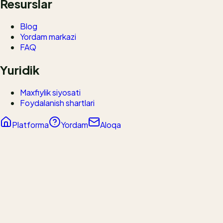
Resurslar
Blog
Yordam markazi
FAQ
Yuridik
Maxfiylik siyosati
Foydalanish shartlari
Platforma
Yordam
Aloqa