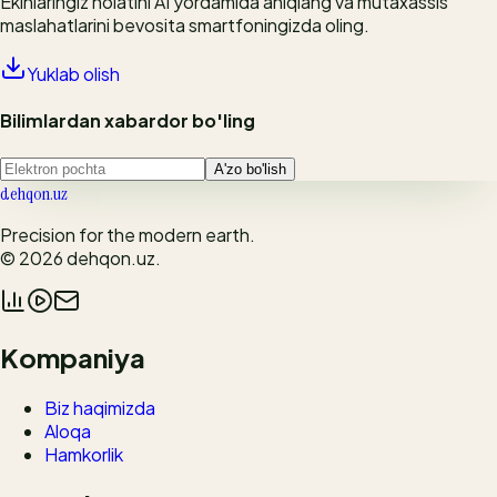
Ekinlaringiz holatini AI yordamida aniqlang va mutaxassis
maslahatlarini bevosita smartfoningizda oling.
Yuklab olish
Bilimlardan xabardor bo'ling
A'zo bo'lish
dehqon.uz
Precision for the modern earth.
© 2026
dehqon.uz
.
Kompaniya
Biz haqimizda
Aloqa
Hamkorlik