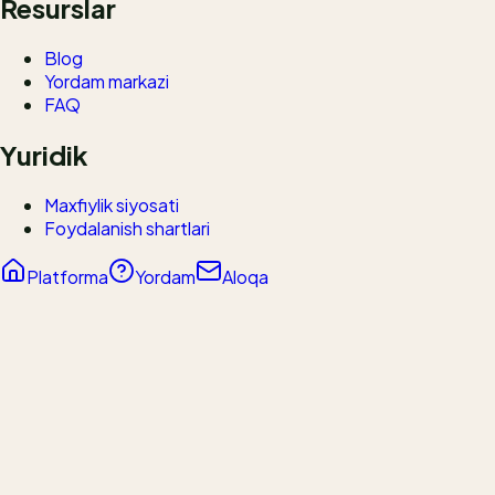
Resurslar
Blog
Yordam markazi
FAQ
Yuridik
Maxfiylik siyosati
Foydalanish shartlari
Platforma
Yordam
Aloqa