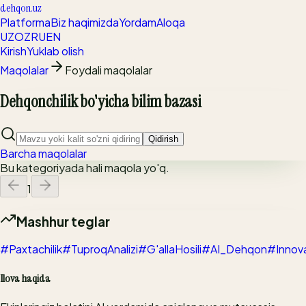
dehqon.uz
Platforma
Biz haqimizda
Yordam
Aloqa
UZ
OZ
RU
EN
Kirish
Yuklab olish
Maqolalar
Foydali maqolalar
Dehqonchilik bo'yicha bilim bazasi
Qidirish
Barcha maqolalar
Bu kategoriyada hali maqola yo'q.
1
Mashhur teglar
#Paxtachilik
#TuproqAnalizi
#G'allaHosili
#AI_Dehqon
#Innov
Ilova haqida