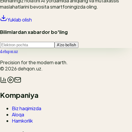
Ekinlaringiz holatini AI yordamida aniqlang va mutaxassis
maslahatlarini bevosita smartfoningizda oling.
Yuklab olish
Bilimlardan xabardor bo'ling
A'zo bo'lish
dehqon.uz
Precision for the modern earth.
© 2026
dehqon.uz
.
Kompaniya
Biz haqimizda
Aloqa
Hamkorlik