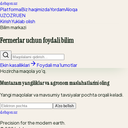
dehqon.uz
Platforma
Biz haqimizda
Yordam
Aloqa
UZ
OZ
RU
EN
Kirish
Yuklab olish
Bilim markazi
Fermerlar uchun foydali bilim
Ekin kasalliklari
Foydali ma'lumotlar
Hozircha maqola yo'q.
Muntazam yangiliklar va agronom maslahatlarini oling
Yangi maqolalar va mavsumiy tavsiyalar pochta orqali keladi.
A'zo bo'lish
dehqon.uz
Precision for the modern earth.