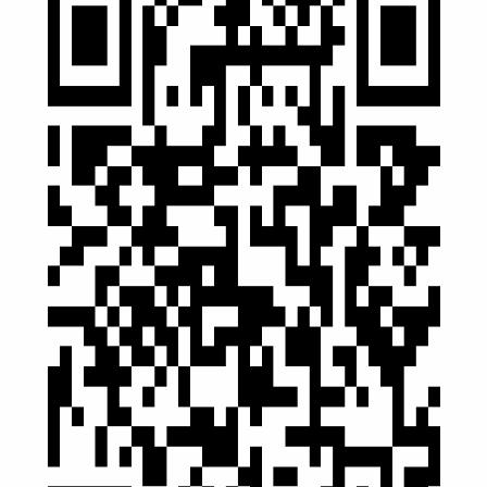
Internet kam bo'lganda ham ishlaydi
QR-kodni skanerlang