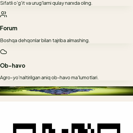
Sifatli o'g'it va urug'larni qulay narxda oling.
Forum
Boshqa dehqonlar bilan tajriba almashing.
Ob-havo
Agro-yo'naltirilgan aniq ob-havo ma'lumotlari.
Interfeys bilan tanishing
Hosildorlikni hoziroq oshiring
Mutlaqo bepul tahlil
O'zbek tilidagi qulay interfeys