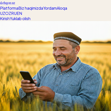
dehqon.uz
Platforma
Biz haqimizda
Yordam
Aloqa
UZ
OZ
RU
EN
Kirish
Yuklab olish
AI-POWERED FARMING
Ekin kasalligi
3 soniyada
aniqlanadi
O'zbekistonning birinchi sun'iy intellektga asoslangan
agrotexnika platformasi bilan hosildorlikni 40% ga oshiring.
Sinab ko'ring
Video qo'llanma
Aniqlangan kasallik