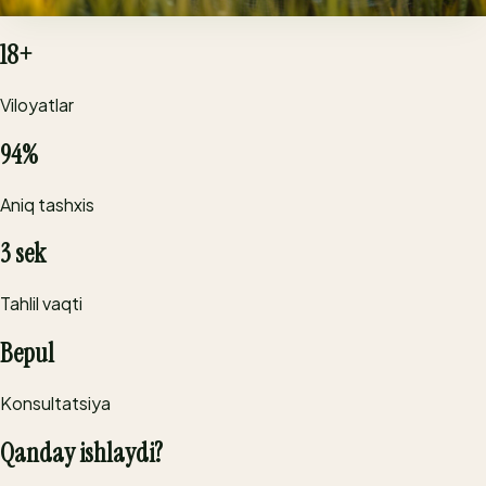
Leaf Rust - 98%
18+
Viloyatlar
94%
Aniq tashxis
3 sek
Tahlil vaqti
Bepul
Konsultatsiya
Qanday ishlaydi?