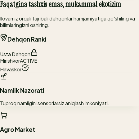
Faqatgina tashxis emas, mukammal ekotizim
Ilovamiz orqali tajribali dehqonlar hamjamiyatiga qo'shiling va
bilimlaringizni oshiring.
Dehqon Ranki
Usta Dehqon
Mirishkor
ACTIVE
Havaskor
Namlik Nazorati
Tuproq namligini sensorlarsiz aniqlash imkoniyati.
Agro Market