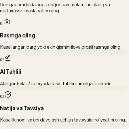
Uch qadamda dalangizdagi muammolarni aniqlang va
mutaxassis maslahatini oling.
01
Rasmga oling
Kasallangan barg yoki ekin qismini ilova orqali rasmga oling.
02
AI Tahlili
AI algoritmlar 3 soniyada rasm tahlilini amalga oshiradi.
03
Natija va Tavsiya
Kasallik nomi va uni davolash uchun tavsiyalar ro'yxatini oling.