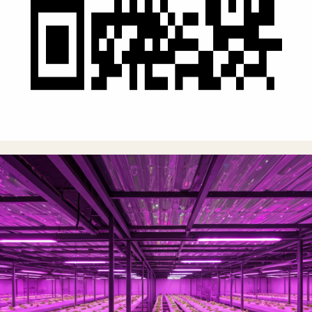
Google Store dan
Yuklab olish
"
Ushbu ilova yordamida pomidor hosilimni 30% ga asrab
qoldim. Rahmat!
"
Azizbek R., Namangan
Foydali maqolalar
Yangilik
2024-yilda hosildorlikni oshirishning 5 ta siri
Mutaxassislarimiz tomonidan tayyorlangan maxsus qo'llanma.
O'qish
Pomidor