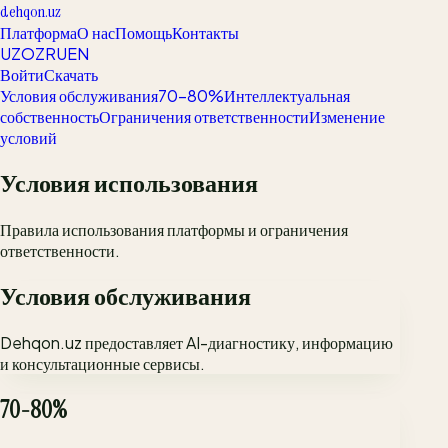
dehqon.uz
Платформа
О нас
Помощь
Контакты
UZ
OZ
RU
EN
Войти
Скачать
Условия обслуживания
70-80%
Интеллектуальная
собственность
Ограничения ответственности
Изменение
условий
Условия использования
Правила использования платформы и ограничения
ответственности.
Условия обслуживания
Dehqon.uz предоставляет AI-диагностику, информацию
и консультационные сервисы.
70-80%