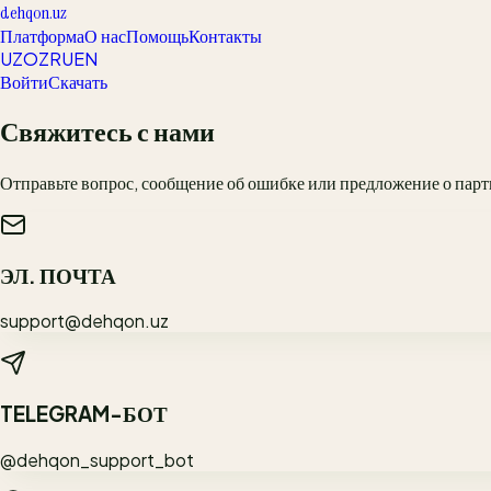
dehqon.uz
Платформа
О нас
Помощь
Контакты
UZ
OZ
RU
EN
Войти
Скачать
Свяжитесь с нами
Отправьте вопрос, сообщение об ошибке или предложение о парт
ЭЛ. ПОЧТА
support@dehqon.uz
TELEGRAM-БОТ
@dehqon_support_bot