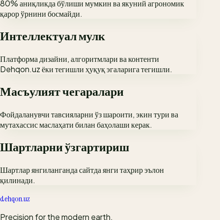
80% аниқликда бўлиши мумкин ва якуний агрономик
қарор ўрнини босмайди.
Интеллектуал мулк
Платформа дизайни, алгоритмлари ва контенти
Dehqon.uz ёки тегишли ҳуқуқ эгаларига тегишли.
Масъулият чегаралари
Фойдаланувчи тавсияларни ўз шароити, экин тури ва
мутахассис маслаҳати билан баҳолаши керак.
Шартларни ўзгартириш
Шартлар янгиланганда сайтда янги таҳрир эълон
қилинади.
dehqon.uz
Precision for the modern earth.