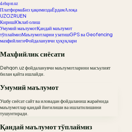
dehqon.uz
Платформа
Биз ҳақимизда
Ёрдам
Алоқа
UZ
OZ
RU
EN
Кириш
Юклаб олиш
Умумий маълумот
Қандай маълумот
тўплаймиз
Маълумотларни узатиш
GPS ва Geofencing
махфийлиги
Фойдаланувчи ҳуқуқлари
Махфийлик сиёсати
Dehqon.uz фойдаланувчи маълумотларини масъулият
билан қайта ишлайди.
Умумий маълумот
Ушбу сиёсат сайт ва иловадан фойдаланиш жараёнида
маълумотлар қандай йиғилиши ва ишлатилишини
тушунтиради.
Қандай маълумот тўплаймиз