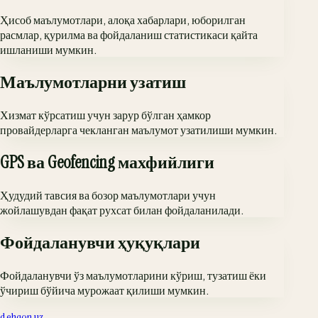
Ҳисоб маълумотлари, алоқа хабарлари, юборилган
расмлар, қурилма ва фойдаланиш статистикаси қайта
ишланиши мумкин.
Маълумотларни узатиш
Хизмат кўрсатиш учун зарур бўлган ҳамкор
провайдерларга чекланган маълумот узатилиши мумкин.
GPS ва Geofencing махфийлиги
Ҳудудий тавсия ва бозор маълумотлари учун
жойлашувдан фақат рухсат билан фойдаланилади.
Фойдаланувчи ҳуқуқлари
Фойдаланувчи ўз маълумотларини кўриш, тузатиш ёки
ўчириш бўйича мурожаат қилиши мумкин.
dehqon.uz