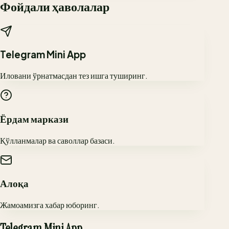
Фойдали ҳаволалар
Telegram Mini App
Иловани ўрнатмасдан тез ишга туширинг.
Ёрдам маркази
Қўлланмалар ва саволлар базаси.
Алоқа
Жамоамизга хабар юборинг.
Telegram Mini App