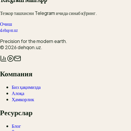
Тезкор ташхисни Telegram ичида синаб кўринг.
Очиш
dehqon.uz
Precision for the modern earth.
© 2026
dehqon.uz
.
Компания
Биз ҳақимизда
Алоқа
Ҳамкорлик
Ресурслар
Блог