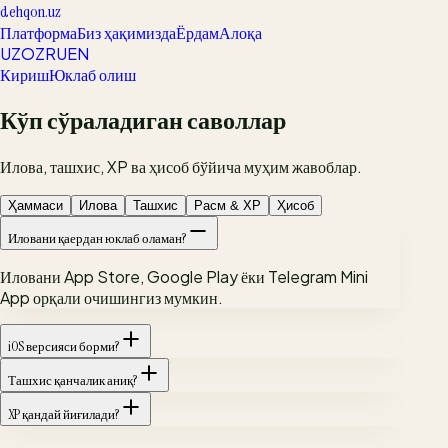
dehqon.uz
Платформа
Биз ҳақимизда
Ёрдам
Алоқа
UZ
OZ
RU
EN
Кириш
Юклаб олиш
Кўп сўраладиган саволлар
Илова, ташхис, XP ва ҳисоб бўйича муҳим жавоблар.
Ҳаммаси
Илова
Ташхис
Расм & XP
Ҳисоб
Иловани қаердан юклаб оламан?
Иловани App Store, Google Play ёки Telegram Mini
App орқали очишингиз мумкин.
iOS версияси борми?
Ташхис қанчалик аниқ?
XP қандай йиғилади?