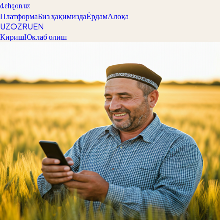
dehqon.uz
Платформа
Биз ҳақимизда
Ёрдам
Алоқа
UZ
OZ
RU
EN
Кириш
Юклаб олиш
AI-POWERED FARMING
Экин касаллиги
3 сонияда
аниқланади
Ўзбекистоннинг биринчи сунъий интеллектга асосланган
агротехника платформаси билан ҳосилдорликни оширинг.
Синаб кўринг
Видео қўлланма
Аниқланган касаллик