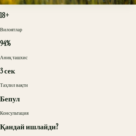
Барг занги - 98%
18+
Вилоятлар
94%
Аниқ ташхис
3 сек
Таҳлил вақти
Бепул
Консультация
Қандай ишлайди?