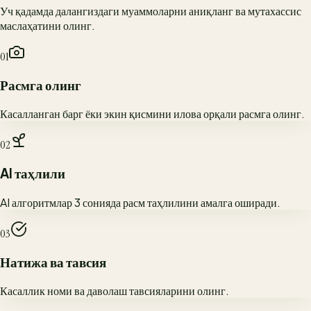
Уч қадамда далангиздаги муаммоларни аниқланг ва мутахассис
маслаҳатини олинг.
01
Расмга олинг
Касалланган барг ёки экин қисмини илова орқали расмга олинг.
02
AI таҳлили
AI алгоритмлар 3 сонияда расм таҳлилини амалга оширади.
03
Натижа ва тавсия
Касаллик номи ва даволаш тавсияларини олинг.