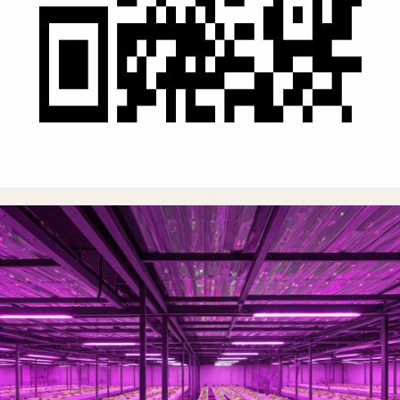
Google Play дан
Юклаб олиш
"
Ушбу илова ёрдамида помидор ҳосилимни 30% га асраб
қолдим. Раҳмат!
"
Азизбек Р., Наманган
Фойдали мақолалар
Янгилик
2024 йилда ҳосилдорликни оширишнинг 5 та сири
Мутахассисларимиз тайёрлаган махсус қўлланма.
Ўқиш
Помидор