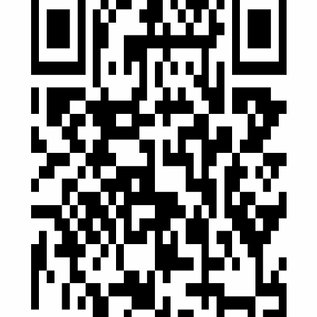
Интернет паст бўлганда ҳам ишлайди
QR-кодни сканерланг