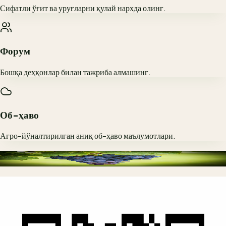
Сифатли ўғит ва уруғларни қулай нархда олинг.
Форум
Бошқа деҳқонлар билан тажриба алмашинг.
Об-ҳаво
Агро-йўналтирилган аниқ об-ҳаво маълумотлари.
Интерфейс билан танишинг
Ҳосилдорликни ҳозироқ оширинг
Мутлақо бепул таҳлил
Ўзбек тилидаги қулай интерфейс