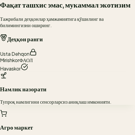
Фақат ташхис эмас, мукаммал экотизим
Тажрибали деҳқонлар ҳамжамиятига қўшилинг ва
билимингизни оширинг.
Деҳқон ранги
Usta Dehqon
Mirishkor
ФАОЛ
Havaskor
Намлик назорати
Тупроқ намлигини сенсорларсиз аниқлаш имконияти.
Агро маркет