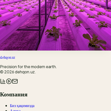
Иссиқхона шамоллатиш тизими
Тунги совуқлардан экинни қандай ҳимоя қилиш керак?
Маслаҳат
Ўғитлаш вақти келдими?
Тупроқ таркибини мустақил таҳлил қилиш қўлланмаси.
dehqon.uz
Precision for the modern earth.
© 2026
dehqon.uz
.
Компания
Биз ҳақимизда
Алоқа